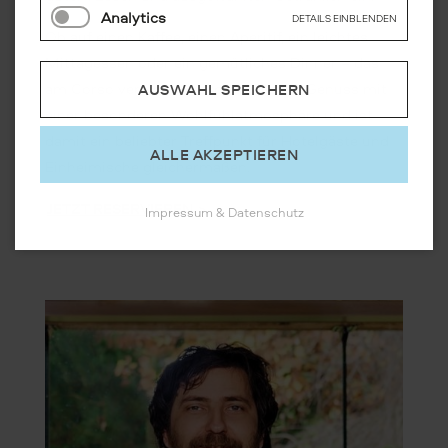
Analytics
DETAILS EINBLENDEN
Ob auf einen Kaffee, einen Aperitif, ein leichtes
Mittagessen oder ein gemütliches Dinner – das
am Corso verbindet unkomplizierten Genuss mit
AUSWAHL SPEICHERN
einer besonderen Wohlfühlatmosphäre und ist
damit ein beliebter Treffpunkt für Hotelgäste und
ALLE AKZEPTIEREN
Einheimische gleichermaßen.
JETZT RESERVIEREN
Impressum & Datenschutz